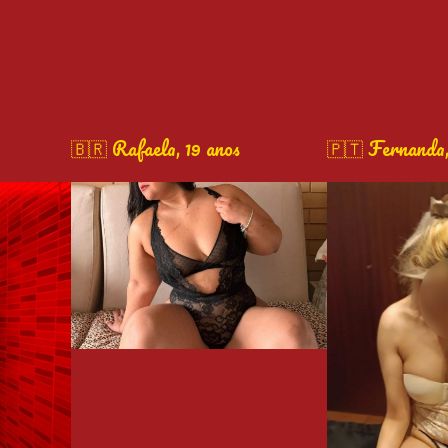
🇧🇷 Rafaela, 19 anos
🇵🇹 Fernanda,